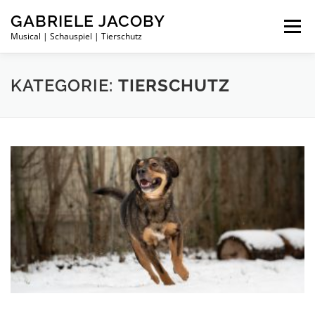
Zum
GABRIELE JACOBY
Inhalt
Menü
springen
Musical | Schauspiel | Tierschutz
PRIVAT
KARRIERE
TIERSCHUTZ
KATEGORIE:
TIERSCHUTZ
MARIKA RÖKK GALA 2013
GÄSTEBUCH