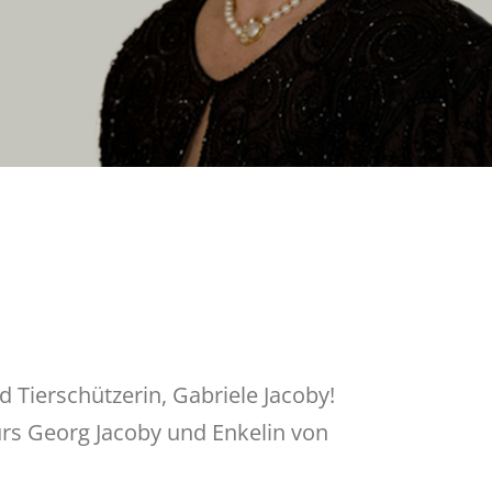
 Tierschützerin, Gabriele Jacoby!
urs Georg Jacoby und Enkelin von