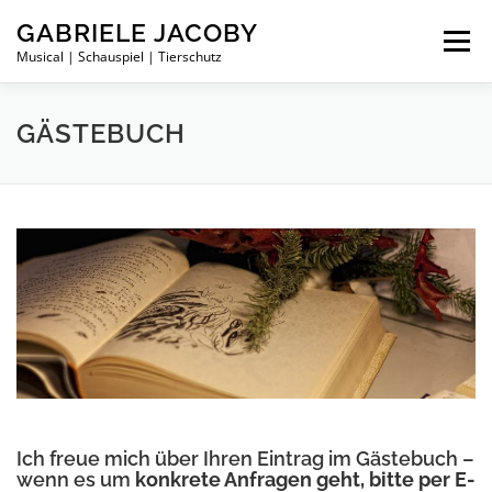
Zum
GABRIELE JACOBY
Inhalt
Menü
springen
Musical | Schauspiel | Tierschutz
PRIVAT
KARRIERE
TIERSCHUTZ
GÄSTEBUCH
MARIKA RÖKK GALA 2013
GÄSTEBUCH
Ich freue mich über Ihren Eintrag im Gästebuch –
wenn es um
konkrete Anfragen geht, bitte per E-