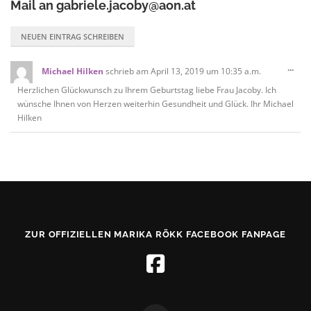
Mail an
gabriele.jacoby@aon.at
Die
...
Michael Hilken
schrieb am
April 13, 2019
um
10:35 a.m.
Met
Herzlichen Glückwunsch zu Ihrem Geburtstag liebe Frau Jacoby. Ich
ein-
wünsche Ihnen von Herzen weiterhin Gesundheit und Glück. Ihr Michael
Hilken
ZUR OFFIZIELLEN MARIKA RÖKK FACEBOOK FANPAGE