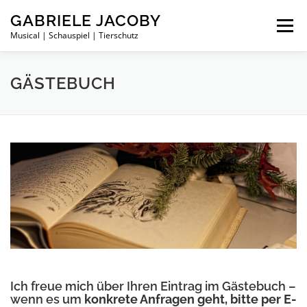
Zum
GABRIELE JACOBY
Inhalt
Menü
springen
Musical | Schauspiel | Tierschutz
PRIVAT
KARRIERE
TIERSCHUTZ
GÄSTEBUCH
MARIKA RÖKK GALA 2013
GÄSTEBUCH
Ich freue mich über Ihren Eintrag im Gästebuch –
wenn es um
konkrete Anfragen geht, bitte per E-