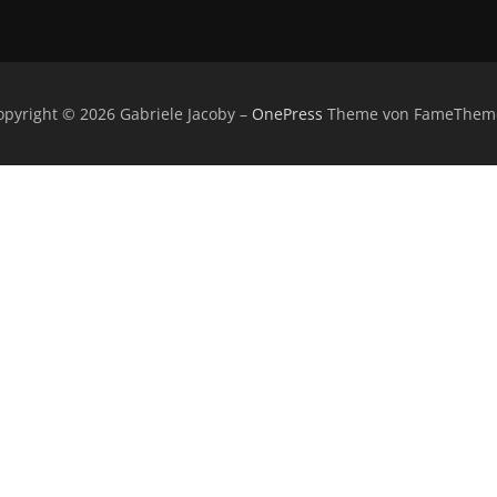
opyright © 2026 Gabriele Jacoby
–
OnePress
Theme von FameThem